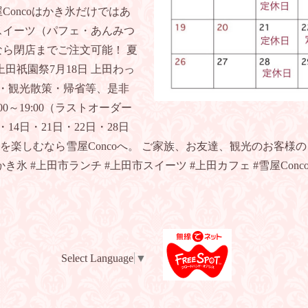
Concoはかき氷だけではあ
スイーツ（パフェ・あんみつ
なら閉店までご注文可能！ 夏
田祇園祭7月18日 上田わっ
み・観光散策・帰省等、是非
0～19:00（ラストオーダー
日・14日・21日・22日・28日
を楽しむなら雪屋Concoへ。 ご家族、お友達、観光のお客様
き氷 #上田市ランチ #上田市スイーツ #上田カフェ #雪屋Conco
Select Language
▼