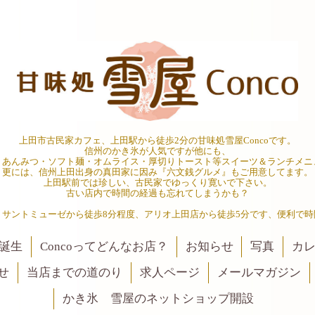
上田市古民家カフェ、上田駅から徒歩2分の甘味処雪屋Concoです。
信州のかき氷が人気ですが他にも、
・あんみつ・ソフト麺・オムライス・厚切りトースト等スイーツ＆ランチメニ
更には、信州上田出身の真田家に因み『六文銭グルメ』もご用意してます。
上田駅前では珍しい、古民家でゆっくり寛いで下さい。
古い店内で時間の経過も忘れてしまうかも？
、サントミューゼから徒歩8分程度、アリオ上田店から徒歩5分です、便利で時
誕生
Concoってどんなお店？
お知らせ
写真
カ
せ
当店までの道のり
求人ページ
メールマガジン
かき氷 雪屋のネットショップ開設