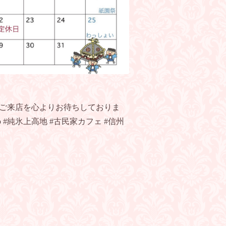
のご来店を心よりお待ちしておりま
 #純氷上高地 #古民家カフェ #信州