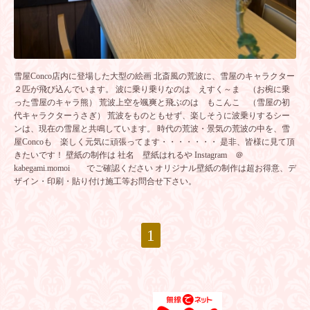
雪屋Conco店内に登場した大型の絵画 北斎風の荒波に、雪屋のキャラクター
２匹が飛び込んでいます。 波に乗り乗りなのは えすく～ま （お椀に乗
った雪屋のキャラ熊） 荒波上空を颯爽と飛ぶのは もこんこ （雪屋の初
代キャラクターうさぎ） 荒波をものともせず、楽しそうに波乗りするシー
ンは、現在の雪屋と共鳴しています。 時代の荒波・景気の荒波の中を、雪
屋Concoも 楽しく元気に頑張ってます・・・・・・・ 是非、皆様に見て頂
きたいです！ 壁紙の制作は 社名 壁紙はれるや Instagram ＠
kabegami.momoi でご確認ください オリジナル壁紙の制作は超お得意、デ
ザイン・印刷・貼り付け施工等お問合せ下さい。
1