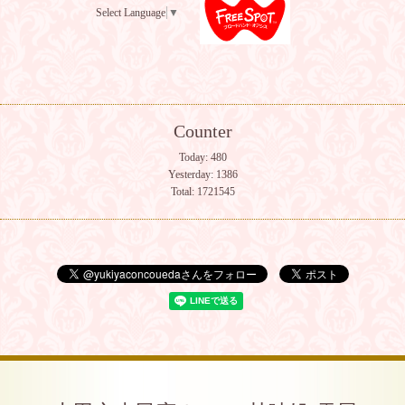
Select Language
▼
Counter
Today:
480
Yesterday:
1386
Total:
1721545