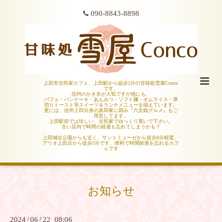
090-8843-8898
上田市古民家カフェ、上田駅から徒歩2分の甘味処雪屋Conco
です。
信州のかき氷が人気ですが他にも、
パフェ・パンケーキ・あんみつ・ソフト麺・オムライス・厚
切りトースト等スイーツ＆ランチメニューを揃えています。
更には、信州上田出身の真田家に因み『六文銭グルメ』もご
用意してます。
上田駅前では珍しい、古民家でゆっくり寛いで下さい。
古い店内で時間の経過も忘れてしまうかも？
上田城址公園からも近く、サントミューゼから徒歩8分程度、
アリオ上田店から徒歩5分です、便利で時間経過を忘れるカフ
ェです
お知らせ
2024
/
06
/
22 08:06