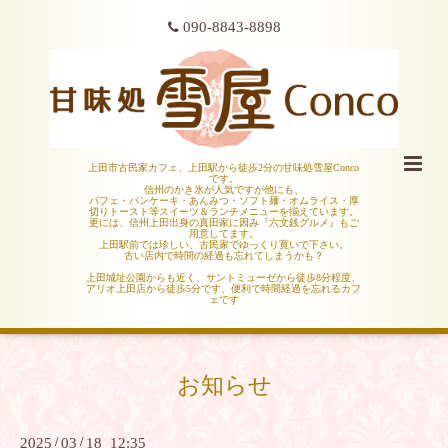
090-8843-8898
上田市古民家カフェ、上田駅から徒歩2分の甘味処雪屋Conco
です。
信州のかき氷が人気ですが他にも、
パフェ・パンケーキ・あんみつ・ソフト麺・オムライス・厚
切りトースト等スイーツ＆ランチメニューを揃えています。
更には、信州上田出身の真田家に因み『六文銭グルメ』もご
用意してます。
上田駅前では珍しい、古民家でゆっくり寛いで下さい。
古い店内で時間の経過も忘れてしまうかも？
上田城址公園からも近く、サントミューゼから徒歩8分程度、
アリオ上田店から徒歩5分です、便利で時間経過を忘れるカフ
ェです
お知らせ
2025
/
03
/
18 12:35