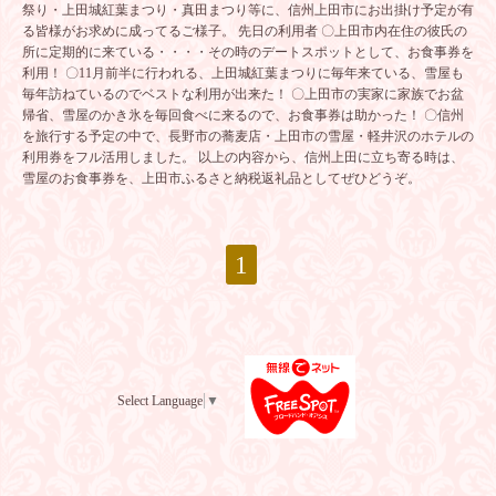
祭り・上田城紅葉まつり・真田まつり等に、信州上田市にお出掛け予定が有
る皆様がお求めに成ってるご様子。 先日の利用者 〇上田市内在住の彼氏の
所に定期的に来ている・・・・その時のデートスポットとして、お食事券を
利用！ 〇11月前半に行われる、上田城紅葉まつりに毎年来ている、雪屋も
毎年訪ねているのでベストな利用が出来た！ 〇上田市の実家に家族でお盆
帰省、雪屋のかき氷を毎回食べに来るので、お食事券は助かった！ 〇信州
を旅行する予定の中で、長野市の蕎麦店・上田市の雪屋・軽井沢のホテルの
利用券をフル活用しました。 以上の内容から、信州上田に立ち寄る時は、
雪屋のお食事券を、上田市ふるさと納税返礼品としてぜひどうぞ。
1
Select Language
▼