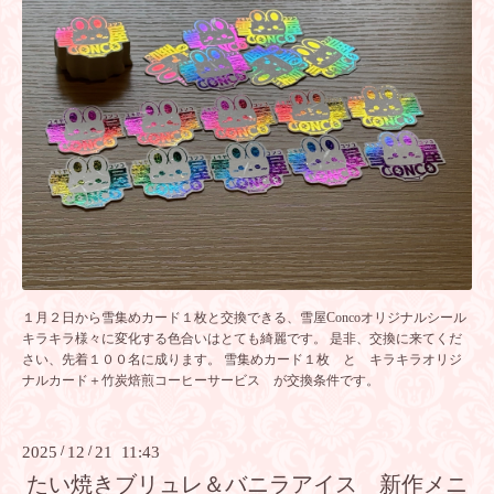
１月２日から雪集めカード１枚と交換できる、雪屋Concoオリジナルシール
キラキラ様々に変化する色合いはとても綺麗です。 是非、交換に来てくだ
さい、先着１００名に成ります。 雪集めカード１枚 と キラキラオリジ
ナルカード＋竹炭焙煎コーヒーサービス が交換条件です。
2025
/
12
/
21 11:43
たい焼きブリュレ＆バニラアイス 新作メニ