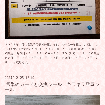
２０２６年１月の営業予定表で御座います。 今年も一年宜しくお願い申し
上げます。 時短営業 １月２日 １１：００～１５：３０（LO） １６：０
０閉店 １月３日・４日 １１：００～１６：３０（LO） １７：００閉店
定休日 １日・６日・７日・１３日・１４日・２０日・２１日・２７日・２
８日 と成ります。
2025
/
12
/
25 16:49
雪集めカードと交換シール キラキラ雪屋シ
ール