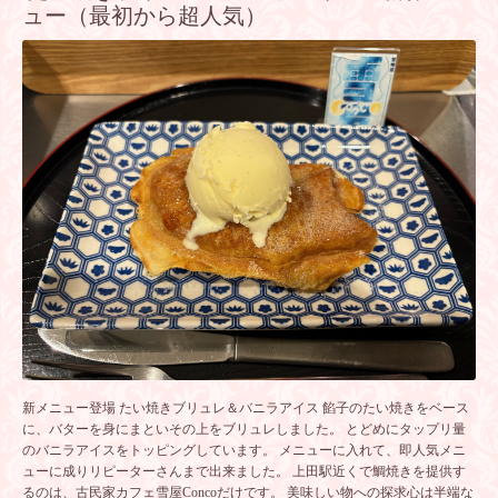
ュー（最初から超人気）
新メニュー登場 たい焼きブリュレ＆バニラアイス 餡子のたい焼きをベース
に、バターを身にまといその上をブリュレしました。 とどめにタップリ量
のバニラアイスをトッピングしています。 メニューに入れて、即人気メニ
ューに成りリピーターさんまで出来ました。 上田駅近くで鯛焼きを提供す
るのは、古民家カフェ雪屋Concoだけです。 美味しい物への探求心は半端な