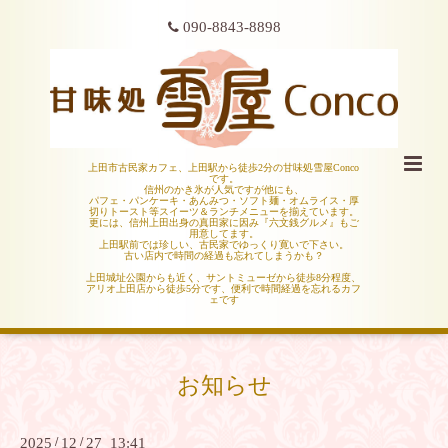
090-8843-8898
上田市古民家カフェ、上田駅から徒歩2分の甘味処雪屋Conco
です。
信州のかき氷が人気ですが他にも、
パフェ・パンケーキ・あんみつ・ソフト麺・オムライス・厚
切りトースト等スイーツ＆ランチメニューを揃えています。
更には、信州上田出身の真田家に因み『六文銭グルメ』もご
用意してます。
上田駅前では珍しい、古民家でゆっくり寛いで下さい。
古い店内で時間の経過も忘れてしまうかも？
上田城址公園からも近く、サントミューゼから徒歩8分程度、
アリオ上田店から徒歩5分です、便利で時間経過を忘れるカフ
ェです
お知らせ
2025
/
12
/
27 13:41