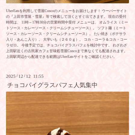
UberEatsを利用して雪屋Concoのメニューをお届けします！ ウーバーサイト
の『上田市雪屋・雪屋』等で検索して頂くとすぐ出てきます。 現在の受付
時間は、 11時～17時30分の営業時間中受付 メニューは、 オムライス（ミー
トソース・カレーソース・クリームシチューソース）。 ソフト麺（ミート
ソース・カレーソース・クリームシチューソース）。 たい焼き（ポテサラ
入り・あんこ入り）。 大学いも（２６０ｇ）。 コカ・コーラ＆コカ・コー
ラゼロ。 今後予定では、チョコパイグラスパフェを検討中です。 わざわざ
上田駅近くの古民家カフェ甘味処雪屋Concoまで来なくても配達されます。
上田駅周辺から配達できる範囲はUberEatsサイトをご確認ください。
2025
/
12
/
12 11:55
チョコパイグラスパフェ人気集中