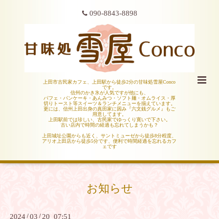
090-8843-8898
上田市古民家カフェ、上田駅から徒歩2分の甘味処雪屋Conco
です。
信州のかき氷が人気ですが他にも、
パフェ・パンケーキ・あんみつ・ソフト麺・オムライス・厚
切りトースト等スイーツ＆ランチメニューを揃えています。
更には、信州上田出身の真田家に因み『六文銭グルメ』もご
用意してます。
上田駅前では珍しい、古民家でゆっくり寛いで下さい。
古い店内で時間の経過も忘れてしまうかも？
上田城址公園からも近く、サントミューゼから徒歩8分程度、
アリオ上田店から徒歩5分です、便利で時間経過を忘れるカフ
ェです
お知らせ
2024
/
03
/
20 07:51