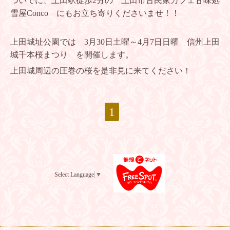
ついでに、上田駅徒歩2分の 上田市古民家カフェ甘味処
雪屋Conco にもお立ち寄りくださいませ！！
上田城址公園では 3月30日土曜～4月7日日曜 信州上田
城千本桜まつり を開催します。
上田城周辺の圧巻の桜を是非見に来てください！
1
Select Language
▼