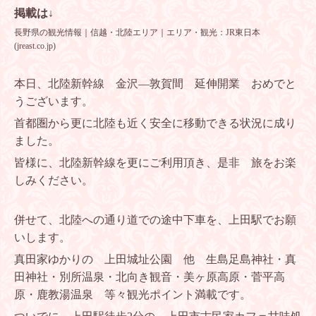
掲載は↓
長野県の観光情報｜信越・北陸エリア｜エリア・観光：JR東日本
(jreast.co.jp)
本日、北陸新幹線 金沢―敦賀間 延伸開業 おめでと
うございます。
首都圏から更に北陸も近く安全に移動できる状況に成り
ました。
皆様に、北陸新幹線を更にご利用頂き、是非 旅をお楽
しみください。
併せて、北陸への通り道での途中下車を、上田駅でお願
いします。
真田家ゆかりの 上田城址公園 他 生島足島神社・真
田神社・別所温泉・北向き観音・美ヶ原高原・菅平高
原・鹿教湯温泉 等々観光ポイント満載です。