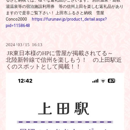
るさと納税では、様々な返礼品がございます。 別所温泉・鹿教
湯温泉等の宿泊施設利用券 等の信州上田を楽しむ返礼品があり
ますので是非ご覧下さい！ 上田市ふるさと納税 雪屋
Conco2000
https://furunavi.jp/product_detail.aspx?
pid=1158648
2024
/
03
/
15 16:13
JR東日本様のHPに雪屋が掲載されてる～
北陸新幹線で信州を楽しもう！ の上田駅近
くのスポットとして掲載！！