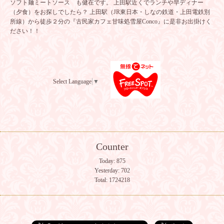
ソフト麺ミートソース も健在です。 上田駅近くでランチや早ディナー
（夕食）をお探しでしたら？ 上田駅（JR東日本・しなの鉄道・上田電鉄別
所線）から徒歩２分の『古民家カフェ甘味処雪屋Conco』に是非お出掛けく
ださい！！
Select Language
▼
Counter
Today:
875
Yesterday:
702
Total:
1724218