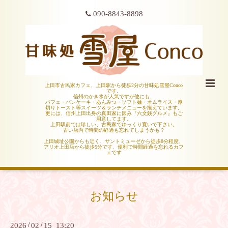
090-8843-8898
上田市古民家カフェ、上田駅から徒歩2分の甘味処雪屋Conco
です。
信州のかき氷が人気ですが他にも、
パフェ・パンケーキ・あんみつ・ソフト麺・オムライス・厚
切りトースト等スイーツ＆ランチメニューを揃えています。
更には、信州上田出身の真田家に因み『六文銭グルメ』もご
用意してます。
上田駅前では珍しい、古民家でゆっくり寛いで下さい。
古い店内で時間の経過も忘れてしまうかも？
上田城址公園からも近く、サントミューゼから徒歩8分程度、
アリオ上田店から徒歩5分です、便利で時間経過を忘れるカフ
ェです
お知らせ
2026
/
02
/
15 13:20