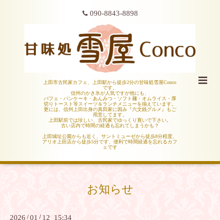
090-8843-8898
上田市古民家カフェ、上田駅から徒歩2分の甘味処雪屋Conco
です。
信州のかき氷が人気ですが他にも、
パフェ・パンケーキ・あんみつ・ソフト麺・オムライス・厚
切りトースト等スイーツ＆ランチメニューを揃えています。
更には、信州上田出身の真田家に因み『六文銭グルメ』もご
用意してます。
上田駅前では珍しい、古民家でゆっくり寛いで下さい。
古い店内で時間の経過も忘れてしまうかも？
上田城址公園からも近く、サントミューゼから徒歩8分程度、
アリオ上田店から徒歩5分です、便利で時間経過を忘れるカフ
ェです
お知らせ
2026
/
01
/
12 15:34