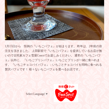
1月15日から 恒例の『いちごパフェ』が始まります。 昨年は、2年前の倍
注文を頂きました。 上田駅前で『いちごパフェ』を提供しているお店が無
いので古民家カフェ雪屋Concoでお楽しみください。 通常の『いちごパフ
ェ』以外に、 『いちごプリンパフェ』:いちごとプリンが一緒に食べれま
す。 『いちごチョコパイパフェ』：いちごとチョコパイを同時に食べれる
贅沢パフェです！ 様々ないちごパフェを選べるお店です。
Select Language
▼