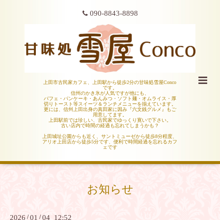
090-8843-8898
上田市古民家カフェ、上田駅から徒歩2分の甘味処雪屋Conco
です。
信州のかき氷が人気ですが他にも、
パフェ・パンケーキ・あんみつ・ソフト麺・オムライス・厚
切りトースト等スイーツ＆ランチメニューを揃えています。
更には、信州上田出身の真田家に因み『六文銭グルメ』もご
用意してます。
上田駅前では珍しい、古民家でゆっくり寛いで下さい。
古い店内で時間の経過も忘れてしまうかも？
上田城址公園からも近く、サントミューゼから徒歩8分程度、
アリオ上田店から徒歩5分です、便利で時間経過を忘れるカフ
ェです
お知らせ
2026
/
01
/
04 12:52