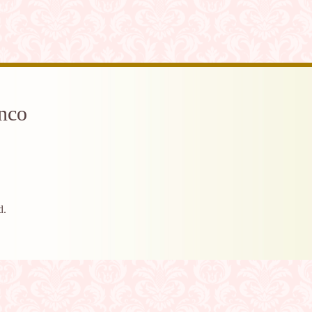
co
d.