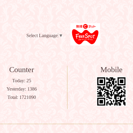
Select Language
▼
Counter
Mobile
Today:
25
Yesterday:
1386
Total:
1721090