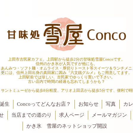
上田市古民家カフェ、上田駅から徒歩2分の甘味処雪屋Concoです。
信州のかき氷が人気ですが他にも、
・あんみつ・ソフト麺・オムライス・厚切りトースト等スイーツ＆ランチメニ
更には、信州上田出身の真田家に因み『六文銭グルメ』もご用意してます。
上田駅前では珍しい、古民家でゆっくり寛いで下さい。
古い店内で時間の経過も忘れてしまうかも？
、サントミューゼから徒歩8分程度、アリオ上田店から徒歩5分です、便利で時
誕生
Concoってどんなお店？
お知らせ
写真
カ
せ
当店までの道のり
求人ページ
メールマガジン
かき氷 雪屋のネットショップ開設