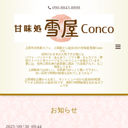
090-8843-8898
上田市古民家カフェ、上田駅から徒歩2分の甘味処雪屋Conco
です。
信州のかき氷が人気ですが他にも、
パフェ・パンケーキ・あんみつ・ソフト麺・オムライス・厚
切りトースト等スイーツ＆ランチメニューを揃えています。
更には、信州上田出身の真田家に因み『六文銭グルメ』もご
用意してます。
上田駅前では珍しい、古民家でゆっくり寛いで下さい。
古い店内で時間の経過も忘れてしまうかも？
上田城址公園からも近く、サントミューゼから徒歩8分程度、
アリオ上田店から徒歩5分です、便利で時間経過を忘れるカフ
ェです
お知らせ
2025
/
09
/
30 09:44