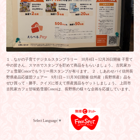
１．ながの子育てデジタルスタンプラリー 10月4日～12月26日開催 子育て
中の皆さん、スマホでスタンプを貯めて商品をもらいましょう。 古民家カ
フェ雪屋Concoでもラリー用スタンプが有ります。 ２．しあわせバイ信州長
野県産品応援団フェアー 9月1日～11月30日開催 信州産（長野県産）品を
ぜひ買って・勝手。クイズに答えて県産賞品をゲットしましょう。 上田市
古民家カフェ甘味処雪屋Concoは、長野県の様々な企画を応援しています。
Select Language
▼