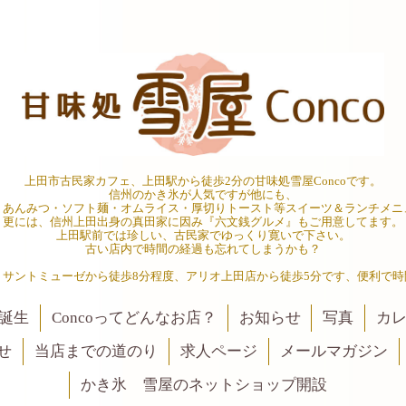
上田市古民家カフェ、上田駅から徒歩2分の甘味処雪屋Concoです。
信州のかき氷が人気ですが他にも、
・あんみつ・ソフト麺・オムライス・厚切りトースト等スイーツ＆ランチメニ
更には、信州上田出身の真田家に因み『六文銭グルメ』もご用意してます。
上田駅前では珍しい、古民家でゆっくり寛いで下さい。
古い店内で時間の経過も忘れてしまうかも？
、サントミューゼから徒歩8分程度、アリオ上田店から徒歩5分です、便利で時
誕生
Concoってどんなお店？
お知らせ
写真
カ
せ
当店までの道のり
求人ページ
メールマガジン
かき氷 雪屋のネットショップ開設