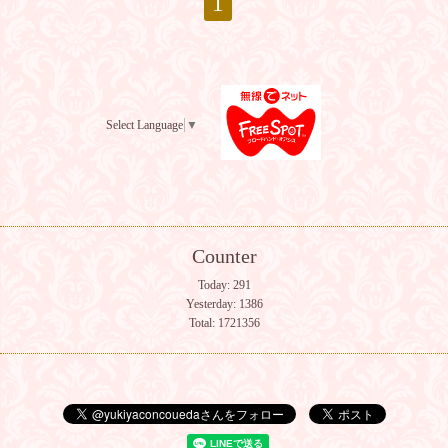
1
Select Language
▼
Counter
Today:
291
Yesterday:
1386
Total:
1721356