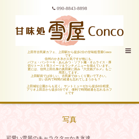
090-8843-8898
上田市古民家カフェ、上田駅から徒歩2分の甘味処雪屋Conco
です。
信州のかき氷が人気ですが他にも、
パフェ・パンケーキ・あんみつ・ソフト麺・オムライス・厚
切りトースト等スイーツ＆ランチメニューを揃えています。
更には、信州上田出身の真田家に因み『六文銭グルメ』もご
用意してます。
上田駅前では珍しい、古民家でゆっくり寛いで下さい。
古い店内で時間の経過も忘れてしまうかも？
上田城址公園からも近く、サントミューゼから徒歩8分程度、
アリオ上田店から徒歩5分です、便利で時間経過を忘れるカフ
ェです
写真
可愛い雪屋のキャラクターかき氷達