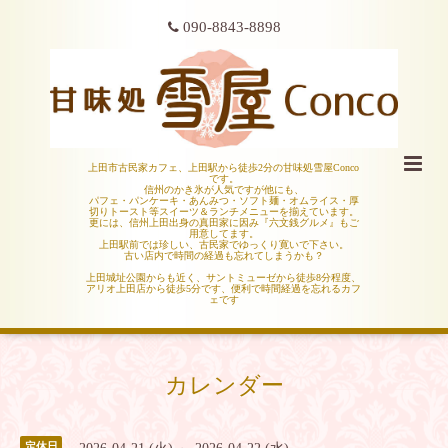
090-8843-8898
上田市古民家カフェ、上田駅から徒歩2分の甘味処雪屋Conco
です。
信州のかき氷が人気ですが他にも、
パフェ・パンケーキ・あんみつ・ソフト麺・オムライス・厚
切りトースト等スイーツ＆ランチメニューを揃えています。
更には、信州上田出身の真田家に因み『六文銭グルメ』もご
用意してます。
上田駅前では珍しい、古民家でゆっくり寛いで下さい。
古い店内で時間の経過も忘れてしまうかも？
上田城址公園からも近く、サントミューゼから徒歩8分程度、
アリオ上田店から徒歩5分です、便利で時間経過を忘れるカフ
ェです
カレンダー
定休日