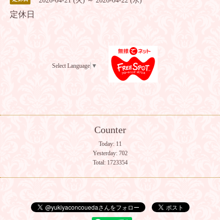
2026-04-21 (火) ～ 2026-04-22 (水)
定休日
Select Language
▼
Counter
Today:
11
Yesterday:
702
Total:
1723354