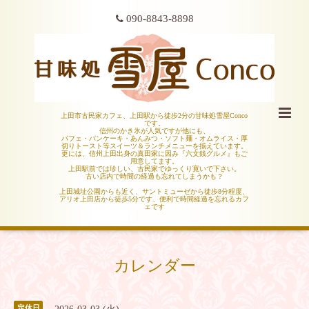
090-8843-8898
上田市古民家カフェ、上田駅から徒歩2分の甘味処雪屋Conco
です。
信州のかき氷が人気ですが他にも、
パフェ・パンケーキ・あんみつ・ソフト麺・オムライス・厚
切りトースト等スイーツ＆ランチメニューを揃えています。
更には、信州上田出身の真田家に因み『六文銭グルメ』もご
用意してます。
上田駅前では珍しい、古民家でゆっくり寛いで下さい。
古い店内で時間の経過も忘れてしまうかも？
上田城址公園からも近く、サントミューゼから徒歩8分程度、
アリオ上田店から徒歩5分です、便利で時間経過を忘れるカフ
ェです
カレンダー
定休日