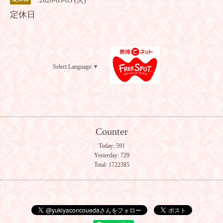
2026-03-03 (火)
定休日
Select Language
▼
Counter
Today:
591
Yesterday:
729
Total:
1722385