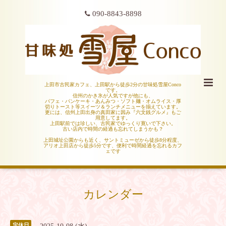
090-8843-8898
上田市古民家カフェ、上田駅から徒歩2分の甘味処雪屋Conco
です。
信州のかき氷が人気ですが他にも、
パフェ・パンケーキ・あんみつ・ソフト麺・オムライス・厚
切りトースト等スイーツ＆ランチメニューを揃えています。
更には、信州上田出身の真田家に因み『六文銭グルメ』もご
用意してます。
上田駅前では珍しい、古民家でゆっくり寛いで下さい。
古い店内で時間の経過も忘れてしまうかも？
上田城址公園からも近く、サントミューゼから徒歩8分程度、
アリオ上田店から徒歩5分です、便利で時間経過を忘れるカフ
ェです
カレンダー
定休日