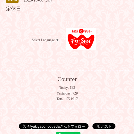
2025-10-08 (水)
定休日
Select Language
▼
Counter
Today:
123
Yesterday:
729
Total:
1721917