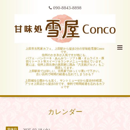
090-8843-8898
上田市古民家カフェ、上田駅から徒歩2分の甘味処雪屋Conco
です。
信州のかき氷が人気ですが他にも、
パフェ・パンケーキ・あんみつ・ソフト麺・オムライス・厚
切りトースト等スイーツ＆ランチメニューを揃えています。
更には、信州上田出身の真田家に因み『六文銭グルメ』もご
用意してます。
上田駅前では珍しい、古民家でゆっくり寛いで下さい。
古い店内で時間の経過も忘れてしまうかも？
上田城址公園からも近く、サントミューゼから徒歩8分程度、
アリオ上田店から徒歩5分です、便利で時間経過を忘れるカフ
ェです
カレンダー
定休日