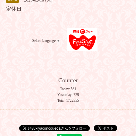
2025-02-18 (火)
定休日
Select Language
▼
Counter
Today:
561
Yesterday:
729
Total:
1722355