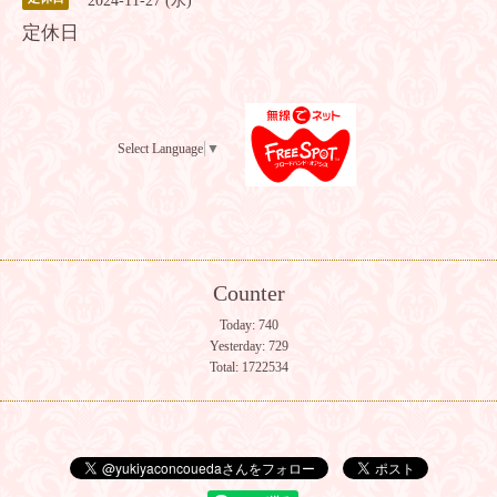
2024-11-27 (水)
定休日
Select Language
▼
Counter
Today:
740
Yesterday:
729
Total:
1722534