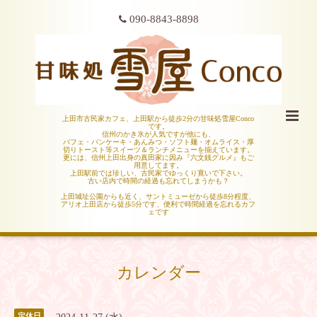
090-8843-8898
上田市古民家カフェ、上田駅から徒歩2分の甘味処雪屋Conco
です。
信州のかき氷が人気ですが他にも、
パフェ・パンケーキ・あんみつ・ソフト麺・オムライス・厚
切りトースト等スイーツ＆ランチメニューを揃えています。
更には、信州上田出身の真田家に因み『六文銭グルメ』もご
用意してます。
上田駅前では珍しい、古民家でゆっくり寛いで下さい。
古い店内で時間の経過も忘れてしまうかも？
上田城址公園からも近く、サントミューゼから徒歩8分程度、
アリオ上田店から徒歩5分です、便利で時間経過を忘れるカフ
ェです
カレンダー
定休日