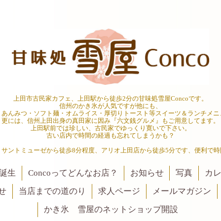
上田市古民家カフェ、上田駅から徒歩2分の甘味処雪屋Concoです。
信州のかき氷が人気ですが他にも、
・あんみつ・ソフト麺・オムライス・厚切りトースト等スイーツ＆ランチメニ
更には、信州上田出身の真田家に因み『六文銭グルメ』もご用意してます。
上田駅前では珍しい、古民家でゆっくり寛いで下さい。
古い店内で時間の経過も忘れてしまうかも？
、サントミューゼから徒歩8分程度、アリオ上田店から徒歩5分です、便利で時
誕生
Concoってどんなお店？
お知らせ
写真
カ
せ
当店までの道のり
求人ページ
メールマガジン
かき氷 雪屋のネットショップ開設