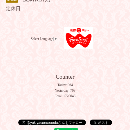
2024-11-19 (火)
定休日
Select Language
▼
Counter
Today:
964
Yesterday:
703
Total:
1720643