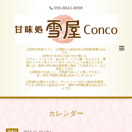
090-8843-8898
上田市古民家カフェ、上田駅から徒歩2分の甘味処雪屋Conco
です。
信州のかき氷が人気ですが他にも、
パフェ・パンケーキ・あんみつ・ソフト麺・オムライス・厚
切りトースト等スイーツ＆ランチメニューを揃えています。
更には、信州上田出身の真田家に因み『六文銭グルメ』もご
用意してます。
上田駅前では珍しい、古民家でゆっくり寛いで下さい。
古い店内で時間の経過も忘れてしまうかも？
上田城址公園からも近く、サントミューゼから徒歩8分程度、
アリオ上田店から徒歩5分です、便利で時間経過を忘れるカフ
ェです
カレンダー
定休日