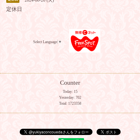
2024-08-20 (火)
定休日
Select Language
▼
Counter
Today:
15
Yesterday:
702
Total:
1723358