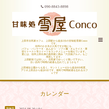
090-8843-8898
上田市古民家カフェ、上田駅から徒歩2分の甘味処雪屋Conco
です。
信州のかき氷が人気ですが他にも、
パフェ・パンケーキ・あんみつ・ソフト麺・オムライス・厚
切りトースト等スイーツ＆ランチメニューを揃えています。
更には、信州上田出身の真田家に因み『六文銭グルメ』もご
用意してます。
上田駅前では珍しい、古民家でゆっくり寛いで下さい。
古い店内で時間の経過も忘れてしまうかも？
上田城址公園からも近く、サントミューゼから徒歩8分程度、
アリオ上田店から徒歩5分です、便利で時間経過を忘れるカフ
ェです
カレンダー
定休日