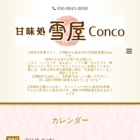
090-8843-8898
上田市古民家カフェ、上田駅から徒歩2分の甘味処雪屋Conco
です。
信州のかき氷が人気ですが他にも、
パフェ・パンケーキ・あんみつ・ソフト麺・オムライス・厚
切りトースト等スイーツ＆ランチメニューを揃えています。
更には、信州上田出身の真田家に因み『六文銭グルメ』もご
用意してます。
上田駅前では珍しい、古民家でゆっくり寛いで下さい。
古い店内で時間の経過も忘れてしまうかも？
上田城址公園からも近く、サントミューゼから徒歩8分程度、
アリオ上田店から徒歩5分です、便利で時間経過を忘れるカフ
ェです
カレンダー
定休日