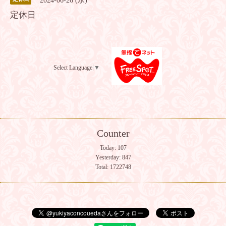
2024-06-26 (水)
定休日
Select Language
▼
Counter
Today:
107
Yesterday:
847
Total:
1722748