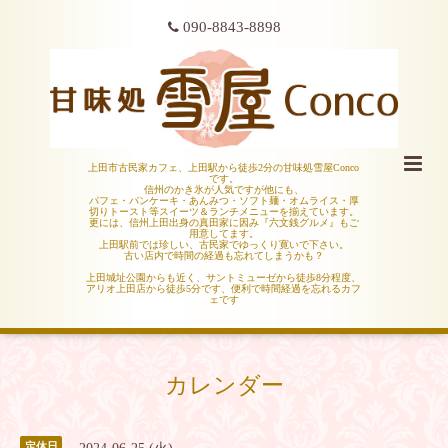
090-8843-8898
上田市古民家カフェ、上田駅から徒歩2分の甘味処雪屋Conco
です。
信州のかき氷が人気ですが他にも、
パフェ・パンケーキ・あんみつ・ソフト麺・オムライス・厚
切りトースト等スイーツ＆ランチメニューを揃えています。
更には、信州上田出身の真田家に因み『六文銭グルメ』もご
用意してます。
上田駅前では珍しい、古民家でゆっくり寛いで下さい。
古い店内で時間の経過も忘れてしまうかも？
上田城址公園からも近く、サントミューゼから徒歩8分程度、
アリオ上田店から徒歩5分です、便利で時間経過を忘れるカフ
ェです
カレンダー
定休日