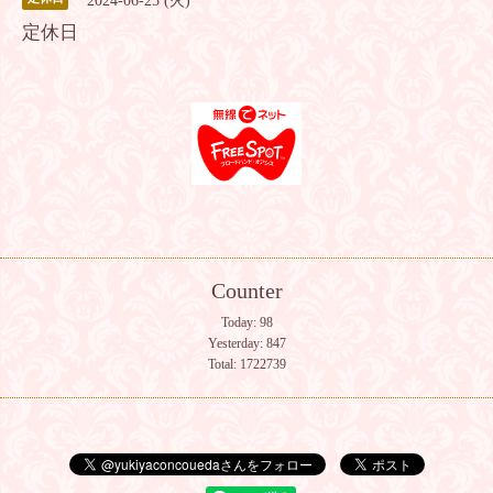
2024-06-25 (火)
定休日
Counter
Today:
98
Yesterday:
847
Total:
1722739