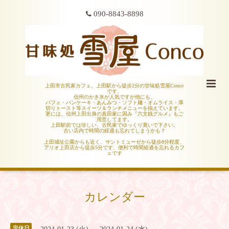
090-8843-8898
上田市古民家カフェ、上田駅から徒歩2分の甘味処雪屋Conco
です。
信州のかき氷が人気ですが他にも、
パフェ・パンケーキ・あんみつ・ソフト麺・オムライス・厚
切りトースト等スイーツ＆ランチメニューを揃えています。
更には、信州上田出身の真田家に因み『六文銭グルメ』もご
用意してます。
上田駅前では珍しい、古民家でゆっくり寛いで下さい。
古い店内で時間の経過も忘れてしまうかも？
上田城址公園からも近く、サントミューゼから徒歩8分程度、
アリオ上田店から徒歩5分です、便利で時間経過を忘れるカフ
ェです
カレンダー
定休日