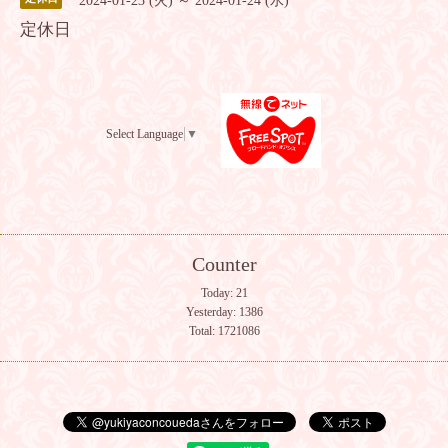
2024-01-23 (火) ～ 2024-01-24 (水)
定休日
Select Language
▼
Counter
Today:
21
Yesterday:
1386
Total:
1721086