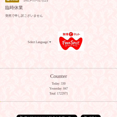
2023-11-12 (日)
臨時休業
突然で申し訳ございません
Select Language
▼
Counter
Today:
330
Yesterday:
847
Total:
1722971