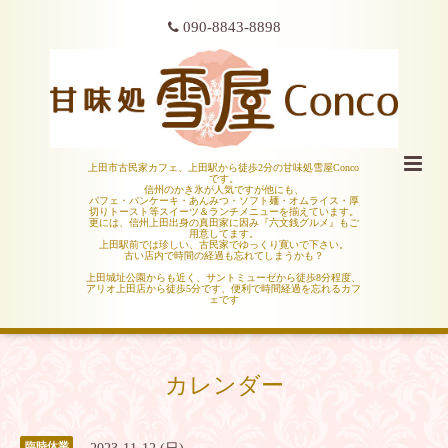
090-8843-8898
上田市古民家カフェ、上田駅から徒歩2分の甘味処雪屋Conco
です。
信州のかき氷が人気ですが他にも、
パフェ・パンケーキ・あんみつ・ソフト麺・オムライス・厚
切りトースト等スイーツ＆ランチメニューを揃えています。
更には、信州上田出身の真田家に因み『六文銭グルメ』もご
用意してます。
上田駅前では珍しい、古民家でゆっくり寛いで下さい。
古い店内で時間の経過も忘れてしまうかも？
上田城址公園からも近く、サントミューゼから徒歩8分程度、
アリオ上田店から徒歩5分です、便利で時間経過を忘れるカフ
ェです
カレンダー
臨時休業