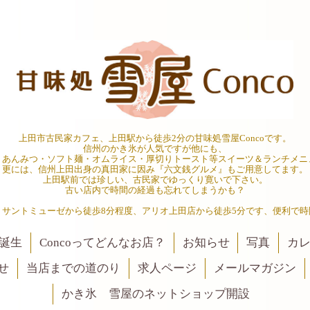
上田市古民家カフェ、上田駅から徒歩2分の甘味処雪屋Concoです。
信州のかき氷が人気ですが他にも、
・あんみつ・ソフト麺・オムライス・厚切りトースト等スイーツ＆ランチメニ
更には、信州上田出身の真田家に因み『六文銭グルメ』もご用意してます。
上田駅前では珍しい、古民家でゆっくり寛いで下さい。
古い店内で時間の経過も忘れてしまうかも？
、サントミューゼから徒歩8分程度、アリオ上田店から徒歩5分です、便利で時
誕生
Concoってどんなお店？
お知らせ
写真
カ
せ
当店までの道のり
求人ページ
メールマガジン
かき氷 雪屋のネットショップ開設