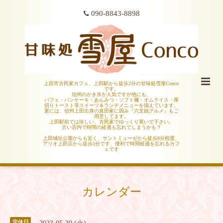
090-8843-8898
上田市古民家カフェ、上田駅から徒歩2分の甘味処雪屋Conco
です。
信州のかき氷が人気ですが他にも、
パフェ・パンケーキ・あんみつ・ソフト麺・オムライス・厚
切りトースト等スイーツ＆ランチメニューを揃えています。
更には、信州上田出身の真田家に因み『六文銭グルメ』もご
用意してます。
上田駅前では珍しい、古民家でゆっくり寛いで下さい。
古い店内で時間の経過も忘れてしまうかも？
上田城址公園からも近く、サントミューゼから徒歩8分程度、
アリオ上田店から徒歩5分です、便利で時間経過を忘れるカフ
ェです
カレンダー
定休日