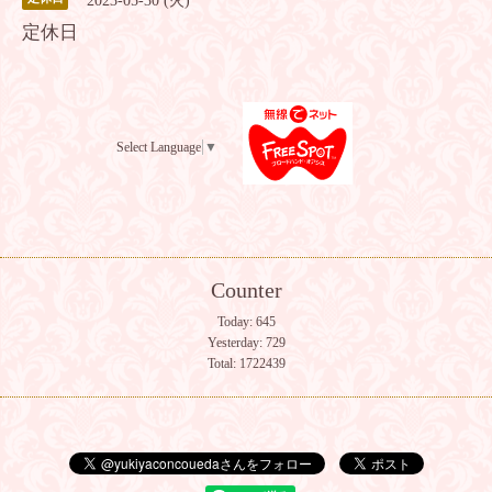
2023-05-30 (火)
定休日
Select Language
▼
Counter
Today:
645
Yesterday:
729
Total:
1722439