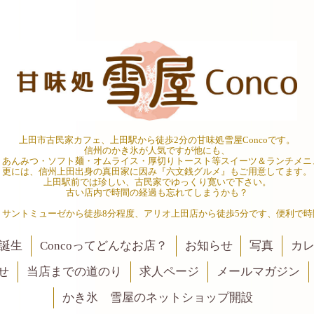
上田市古民家カフェ、上田駅から徒歩2分の甘味処雪屋Concoです。
信州のかき氷が人気ですが他にも、
・あんみつ・ソフト麺・オムライス・厚切りトースト等スイーツ＆ランチメニ
更には、信州上田出身の真田家に因み『六文銭グルメ』もご用意してます。
上田駅前では珍しい、古民家でゆっくり寛いで下さい。
古い店内で時間の経過も忘れてしまうかも？
、サントミューゼから徒歩8分程度、アリオ上田店から徒歩5分です、便利で時
誕生
Concoってどんなお店？
お知らせ
写真
カ
せ
当店までの道のり
求人ページ
メールマガジン
かき氷 雪屋のネットショップ開設