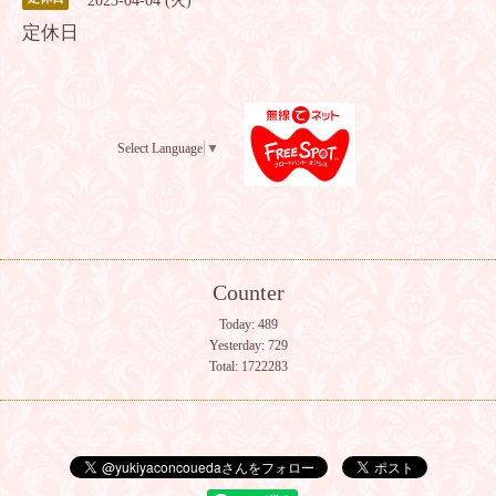
2023-04-04 (火)
定休日
Select Language
▼
Counter
Today:
489
Yesterday:
729
Total:
1722283