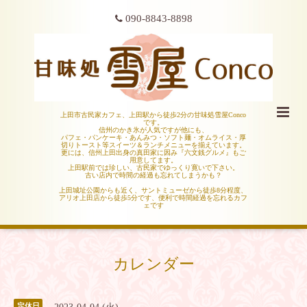
090-8843-8898
上田市古民家カフェ、上田駅から徒歩2分の甘味処雪屋Conco
です。
信州のかき氷が人気ですが他にも、
パフェ・パンケーキ・あんみつ・ソフト麺・オムライス・厚
切りトースト等スイーツ＆ランチメニューを揃えています。
更には、信州上田出身の真田家に因み『六文銭グルメ』もご
用意してます。
上田駅前では珍しい、古民家でゆっくり寛いで下さい。
古い店内で時間の経過も忘れてしまうかも？
上田城址公園からも近く、サントミューゼから徒歩8分程度、
アリオ上田店から徒歩5分です、便利で時間経過を忘れるカフ
ェです
カレンダー
定休日