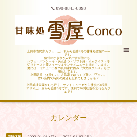
090-8843-8898
上田市古民家カフェ、上田駅から徒歩2分の甘味処雪屋Conco
です。
信州のかき氷が人気ですが他にも、
パフェ・パンケーキ・あんみつ・ソフト麺・オムライス・厚
切りトースト等スイーツ＆ランチメニューを揃えています。
更には、信州上田出身の真田家に因み『六文銭グルメ』もご
用意してます。
上田駅前では珍しい、古民家でゆっくり寛いで下さい。
古い店内で時間の経過も忘れてしまうかも？
上田城址公園からも近く、サントミューゼから徒歩8分程度、
アリオ上田店から徒歩5分です、便利で時間経過を忘れるカフ
ェです
カレンダー
臨時休業