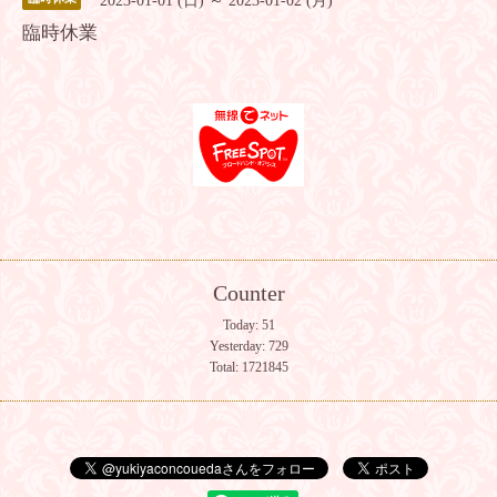
2023-01-01 (日) ～ 2023-01-02 (月)
臨時休業
Counter
Today:
51
Yesterday:
729
Total:
1721845