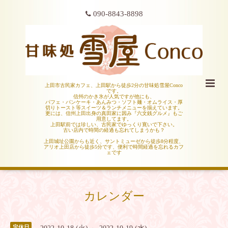
090-8843-8898
上田市古民家カフェ、上田駅から徒歩2分の甘味処雪屋Conco
です。
信州のかき氷が人気ですが他にも、
パフェ・パンケーキ・あんみつ・ソフト麺・オムライス・厚
切りトースト等スイーツ＆ランチメニューを揃えています。
更には、信州上田出身の真田家に因み『六文銭グルメ』もご
用意してます。
上田駅前では珍しい、古民家でゆっくり寛いで下さい。
古い店内で時間の経過も忘れてしまうかも？
上田城址公園からも近く、サントミューゼから徒歩8分程度、
アリオ上田店から徒歩5分です、便利で時間経過を忘れるカフ
ェです
カレンダー
定休日