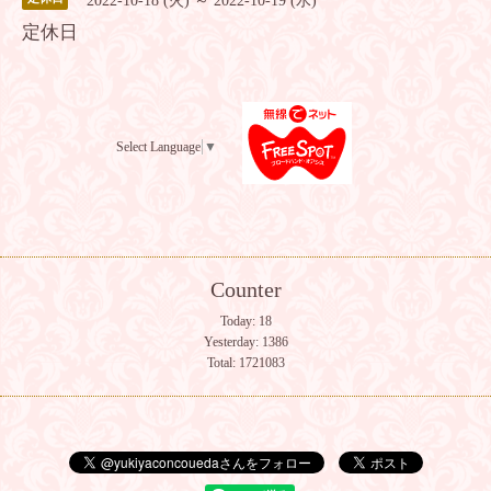
2022-10-18 (火) ～ 2022-10-19 (水)
定休日
Select Language
▼
Counter
Today:
18
Yesterday:
1386
Total:
1721083