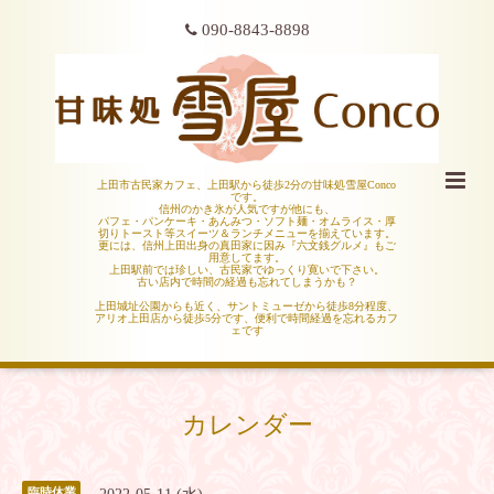
090-8843-8898
上田市古民家カフェ、上田駅から徒歩2分の甘味処雪屋Conco
です。
信州のかき氷が人気ですが他にも、
パフェ・パンケーキ・あんみつ・ソフト麺・オムライス・厚
切りトースト等スイーツ＆ランチメニューを揃えています。
更には、信州上田出身の真田家に因み『六文銭グルメ』もご
用意してます。
上田駅前では珍しい、古民家でゆっくり寛いで下さい。
古い店内で時間の経過も忘れてしまうかも？
上田城址公園からも近く、サントミューゼから徒歩8分程度、
アリオ上田店から徒歩5分です、便利で時間経過を忘れるカフ
ェです
カレンダー
臨時休業