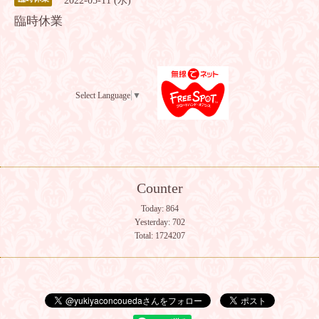
2022-05-11 (水)
臨時休業
Select Language
▼
Counter
Today:
864
Yesterday:
702
Total:
1724207