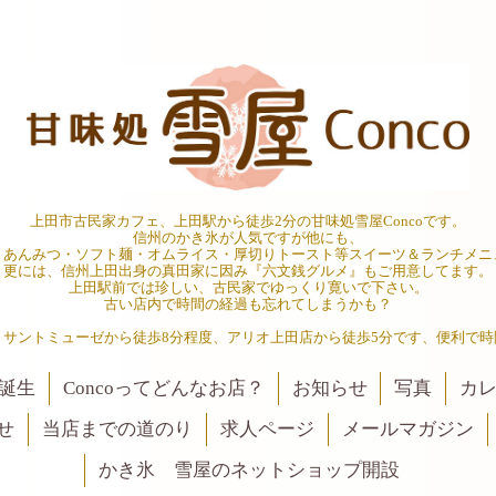
上田市古民家カフェ、上田駅から徒歩2分の甘味処雪屋Concoです。
信州のかき氷が人気ですが他にも、
・あんみつ・ソフト麺・オムライス・厚切りトースト等スイーツ＆ランチメニ
更には、信州上田出身の真田家に因み『六文銭グルメ』もご用意してます。
上田駅前では珍しい、古民家でゆっくり寛いで下さい。
古い店内で時間の経過も忘れてしまうかも？
、サントミューゼから徒歩8分程度、アリオ上田店から徒歩5分です、便利で時
誕生
Concoってどんなお店？
お知らせ
写真
カ
せ
当店までの道のり
求人ページ
メールマガジン
かき氷 雪屋のネットショップ開設