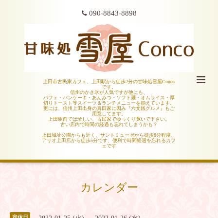
090-8843-8898
上田市古民家カフェ、上田駅から徒歩2分の甘味処雪屋Conco
です。
信州のかき氷が人気ですが他にも、
パフェ・パンケーキ・あんみつ・ソフト麺・オムライス・厚
切りトースト等スイーツ＆ランチメニューを揃えています。
更には、信州上田出身の真田家に因み『六文銭グルメ』もご
用意してます。
上田駅前では珍しい、古民家でゆっくり寛いで下さい。
古い店内で時間の経過も忘れてしまうかも？
上田城址公園からも近く、サントミューゼから徒歩8分程度、
アリオ上田店から徒歩5分です、便利で時間経過を忘れるカフ
ェです
カレンダー
定休日