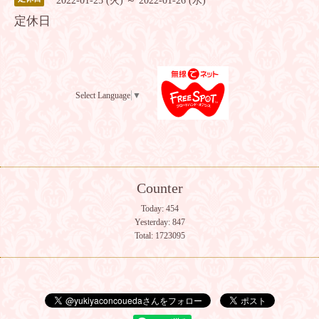
2022-01-25 (火) ～ 2022-01-26 (水)
定休日
Select Language
▼
Counter
Today:
454
Yesterday:
847
Total:
1723095