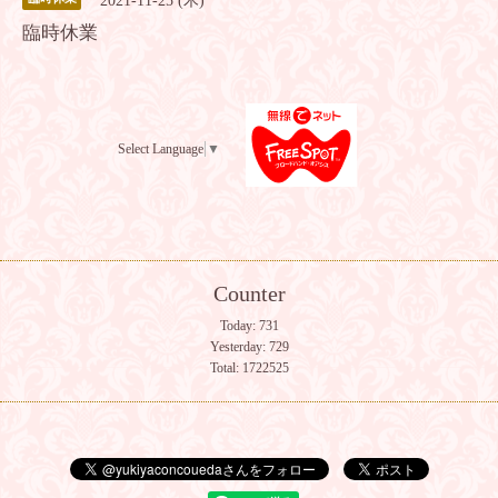
2021-11-25 (木)
臨時休業
Select Language
▼
Counter
Today:
731
Yesterday:
729
Total:
1722525