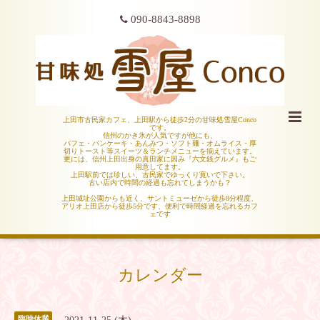
090-8843-8898
上田市古民家カフェ、上田駅から徒歩2分の甘味処雪屋Conco
です。
信州のかき氷が人気ですが他にも、
パフェ・パンケーキ・あんみつ・ソフト麺・オムライス・厚
切りトースト等スイーツ＆ランチメニューを揃えています。
更には、信州上田出身の真田家に因み『六文銭グルメ』もご
用意してます。
上田駅前では珍しい、古民家でゆっくり寛いで下さい。
古い店内で時間の経過も忘れてしまうかも？
上田城址公園からも近く、サントミューゼから徒歩8分程度、
アリオ上田店から徒歩5分です、便利で時間経過を忘れるカフ
ェです
カレンダー
臨時休業