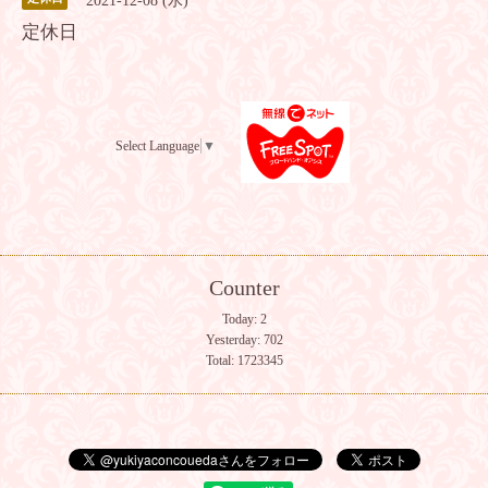
2021-12-08 (水)
定休日
Select Language
▼
Counter
Today:
2
Yesterday:
702
Total:
1723345