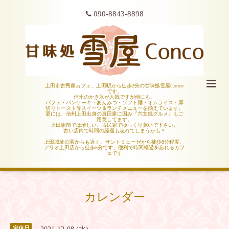
090-8843-8898
上田市古民家カフェ、上田駅から徒歩2分の甘味処雪屋Conco
です。
信州のかき氷が人気ですが他にも、
パフェ・パンケーキ・あんみつ・ソフト麺・オムライス・厚
切りトースト等スイーツ＆ランチメニューを揃えています。
更には、信州上田出身の真田家に因み『六文銭グルメ』もご
用意してます。
上田駅前では珍しい、古民家でゆっくり寛いで下さい。
古い店内で時間の経過も忘れてしまうかも？
上田城址公園からも近く、サントミューゼから徒歩8分程度、
アリオ上田店から徒歩5分です、便利で時間経過を忘れるカフ
ェです
カレンダー
定休日