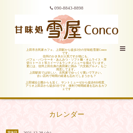
090-8843-8898
上田市古民家カフェ、上田駅から徒歩2分の甘味処雪屋Conco
です。
信州のかき氷が人気ですが他にも、
パフェ・パンケーキ・あんみつ・ソフト麺・オムライス・厚
切りトースト等スイーツ＆ランチメニューを揃えています。
更には、信州上田出身の真田家に因み『六文銭グルメ』もご
用意してます。
上田駅前では珍しい、古民家でゆっくり寛いで下さい。
古い店内で時間の経過も忘れてしまうかも？
上田城址公園からも近く、サントミューゼから徒歩8分程度、
アリオ上田店から徒歩5分です、便利で時間経過を忘れるカフ
ェです
カレンダー
定休日