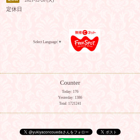
2021-12-28 (火)
定休日
Select Language
▼
Counter
Today:
176
Yesterday:
1386
Total:
1721241