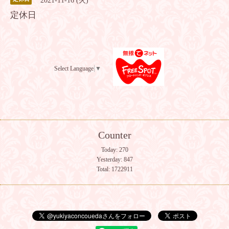
2021-11-16 (火)
定休日
Select Language
▼
Counter
Today:
270
Yesterday:
847
Total:
1722911