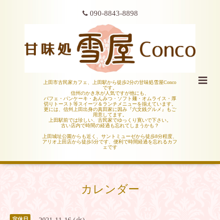
090-8843-8898
上田市古民家カフェ、上田駅から徒歩2分の甘味処雪屋Conco
です。
信州のかき氷が人気ですが他にも、
パフェ・パンケーキ・あんみつ・ソフト麺・オムライス・厚
切りトースト等スイーツ＆ランチメニューを揃えています。
更には、信州上田出身の真田家に因み『六文銭グルメ』もご
用意してます。
上田駅前では珍しい、古民家でゆっくり寛いで下さい。
古い店内で時間の経過も忘れてしまうかも？
上田城址公園からも近く、サントミューゼから徒歩8分程度、
アリオ上田店から徒歩5分です、便利で時間経過を忘れるカフ
ェです
カレンダー
定休日