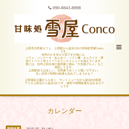
090-8843-8898
上田市古民家カフェ、上田駅から徒歩2分の甘味処雪屋Conco
です。
信州のかき氷が人気ですが他にも、
パフェ・パンケーキ・あんみつ・ソフト麺・オムライス・厚
切りトースト等スイーツ＆ランチメニューを揃えています。
更には、信州上田出身の真田家に因み『六文銭グルメ』もご
用意してます。
上田駅前では珍しい、古民家でゆっくり寛いで下さい。
古い店内で時間の経過も忘れてしまうかも？
上田城址公園からも近く、サントミューゼから徒歩8分程度、
アリオ上田店から徒歩5分です、便利で時間経過を忘れるカフ
ェです
カレンダー
臨時休業