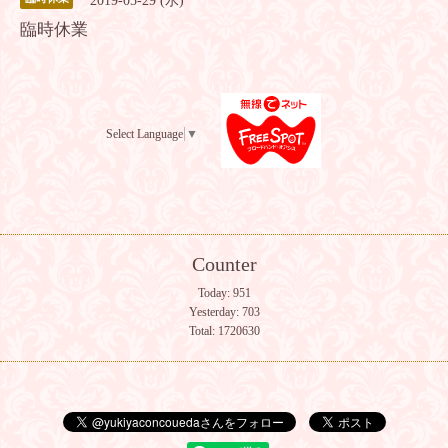
2019-05-29 (水)
臨時休業
Select Language
▼
Counter
Today:
951
Yesterday:
703
Total:
1720630