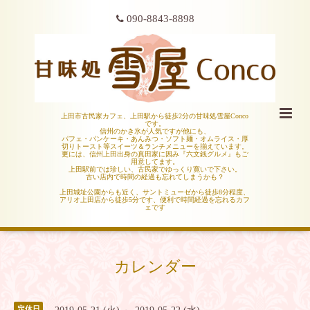
090-8843-8898
上田市古民家カフェ、上田駅から徒歩2分の甘味処雪屋Conco
です。
信州のかき氷が人気ですが他にも、
パフェ・パンケーキ・あんみつ・ソフト麺・オムライス・厚
切りトースト等スイーツ＆ランチメニューを揃えています。
更には、信州上田出身の真田家に因み『六文銭グルメ』もご
用意してます。
上田駅前では珍しい、古民家でゆっくり寛いで下さい。
古い店内で時間の経過も忘れてしまうかも？
上田城址公園からも近く、サントミューゼから徒歩8分程度、
アリオ上田店から徒歩5分です、便利で時間経過を忘れるカフ
ェです
カレンダー
定休日