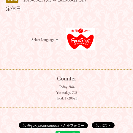
2019-05-21 (火) ～ 2019-05-22 (水)
定休日
Select Language
▼
Counter
Today:
944
Yesterday:
703
Total:
1720623