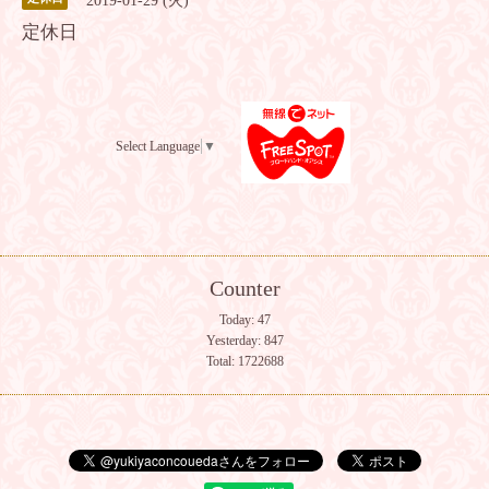
2019-01-29 (火)
定休日
Select Language
▼
Counter
Today:
47
Yesterday:
847
Total:
1722688