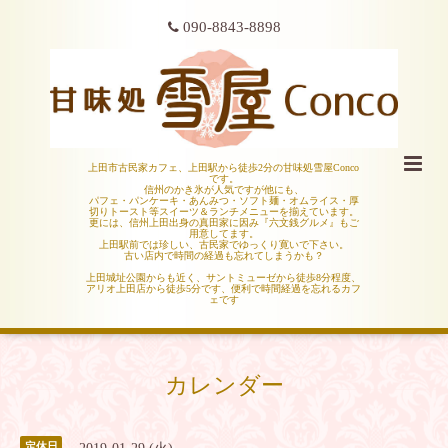
090-8843-8898
上田市古民家カフェ、上田駅から徒歩2分の甘味処雪屋Conco
です。
信州のかき氷が人気ですが他にも、
パフェ・パンケーキ・あんみつ・ソフト麺・オムライス・厚
切りトースト等スイーツ＆ランチメニューを揃えています。
更には、信州上田出身の真田家に因み『六文銭グルメ』もご
用意してます。
上田駅前では珍しい、古民家でゆっくり寛いで下さい。
古い店内で時間の経過も忘れてしまうかも？
上田城址公園からも近く、サントミューゼから徒歩8分程度、
アリオ上田店から徒歩5分です、便利で時間経過を忘れるカフ
ェです
カレンダー
定休日